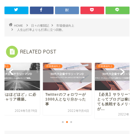
HOME
日々の奮闘記
市場価値向上
人生は打率よりも打席に立つ回数。
RELATED POST
価値向上
市場価値向上
市場価値向上
itterのフォロワーが
【必見】サラリーマンに
「仕事はほどほど」
000人となり分かった
とってブログは稼げなく
要なキャリア構築。
ても挑戦するメリット
が...
2022年9月4日
2024年5
2022年7月16日