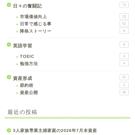
73
日々の奮闘記
市場価値向上
13
日常で感じる事
51
降格ストーリー
9
8
英語学習
TOEIC
4
勉強方法
4
47
資産形成
節約術
2
資産公開
45
最近の投稿
3人家族専業主婦家庭の2026年7月末資産