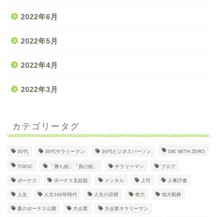
2022年6月
2022年5月
2022年4月
2022年3月
カテゴリータグ
30代
30代サラリーマン
30代ビジネスパーソン
DIE WITH ZERO
30代大企業サラリーマン
TOEIC
「勝ち組」「負け組」
サラリーマン
ブログ
Dのプロフィール
ボーナス
ボーナス支給額
メンタル
上司
人事評価
人生
人生100年時代
人生の目標
努力
地方勤務
日々の奮闘記
夏のボーナス公開
大企業
大企業サラリーマン