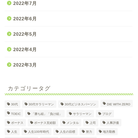
2022年7月
2022年6月
2022年5月
2022年4月
2022年3月
カテゴリータグ
30代
30代サラリーマン
30代ビジネスパーソン
DIE WITH ZERO
30代大企業サラリーマン
TOEIC
「勝ち組」「負け組」
サラリーマン
ブログ
Dのプロフィール
ボーナス
ボーナス支給額
メンタル
上司
人事評価
人生
人生100年時代
人生の目標
努力
地方勤務