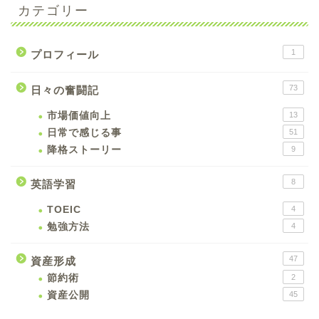
カテゴリー
1
プロフィール
73
日々の奮闘記
市場価値向上
13
日常で感じる事
51
降格ストーリー
9
8
英語学習
TOEIC
4
勉強方法
4
47
資産形成
節約術
2
資産公開
45