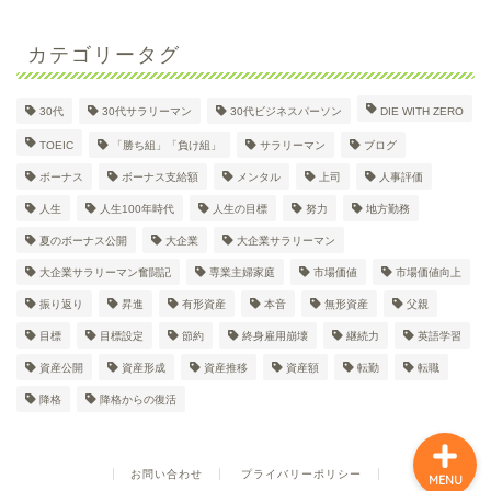
カテゴリータグ
30代
30代サラリーマン
30代ビジネスパーソン
DIE WITH ZERO
30代大企業サラリーマン
TOEIC
「勝ち組」「負け組」
サラリーマン
ブログ
Dのプロフィール
ボーナス
ボーナス支給額
メンタル
上司
人事評価
人生
人生100年時代
人生の目標
努力
地方勤務
日々の奮闘記
夏のボーナス公開
大企業
大企業サラリーマン
大企業サラリーマン奮闘記
専業主婦家庭
市場価値
市場価値向上
英語学習
振り返り
昇進
有形資産
本音
無形資産
父親
目標
目標設定
節約
終身雇用崩壊
継続力
英語学習
資産形成
資産公開
資産形成
資産推移
資産額
転勤
転職
降格
降格からの復活
お問い合わせ
プライバリーポリシー
MENU