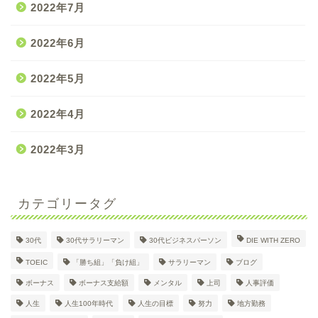
2022年7月
2022年6月
2022年5月
2022年4月
2022年3月
カテゴリータグ
30代
30代サラリーマン
30代ビジネスパーソン
DIE WITH ZERO
30代大企業サラリーマン
TOEIC
「勝ち組」「負け組」
サラリーマン
ブログ
Dのプロフィール
ボーナス
ボーナス支給額
メンタル
上司
人事評価
人生
人生100年時代
人生の目標
努力
地方勤務