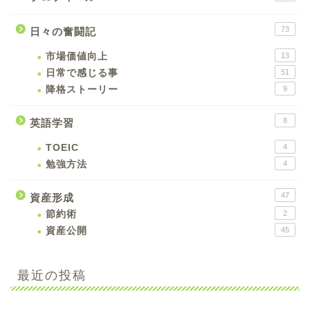
73
日々の奮闘記
市場価値向上
13
日常で感じる事
51
降格ストーリー
9
8
英語学習
TOEIC
4
勉強方法
4
47
資産形成
節約術
2
資産公開
45
最近の投稿