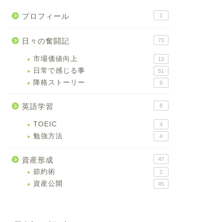
プロフィール
1
日々の奮闘記
73
市場価値向上
13
日常で感じる事
51
降格ストーリー
9
英語学習
8
TOEIC
4
勉強方法
4
資産形成
47
節約術
2
資産公開
45