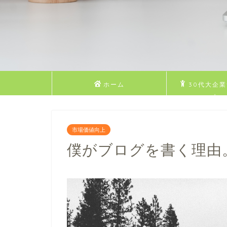
ホーム
30代大企
Dのプロ
市場価値向上
僕がブログを書く理由