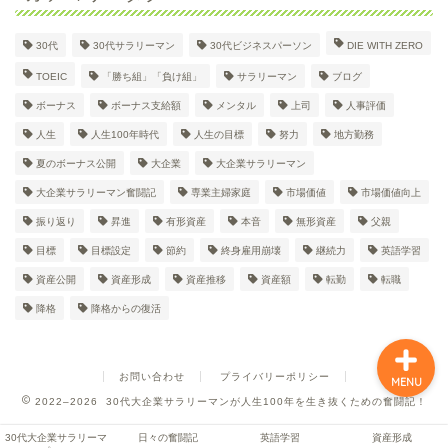
30代
30代サラリーマン
30代ビジネスパーソン
DIE WITH ZERO
30代大企業サラリーマン
TOEIC
「勝ち組」「負け組」
サラリーマン
ブログ
Dのプロフィール
ボーナス
ボーナス支給額
メンタル
上司
人事評価
人生
人生100年時代
人生の目標
努力
地方勤務
日々の奮闘記
夏のボーナス公開
大企業
大企業サラリーマン
大企業サラリーマン奮闘記
専業主婦家庭
市場価値
市場価値向上
英語学習
振り返り
昇進
有形資産
本音
無形資産
父親
目標
目標設定
節約
終身雇用崩壊
継続力
英語学習
資産形成
資産公開
資産形成
資産推移
資産額
転勤
転職
降格
降格からの復活
お問い合わせ
プライバリーポリシー
MENU
2022–2026 30代大企業サラリーマンが人生100年を生き抜くための奮闘記！
30代大企業サラリーマ
日々の奮闘記
英語学習
資産形成