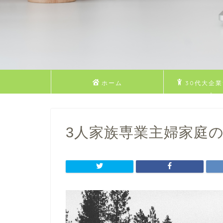
ホーム
30代大企
Dのプロ
3人家族専業主婦家庭の