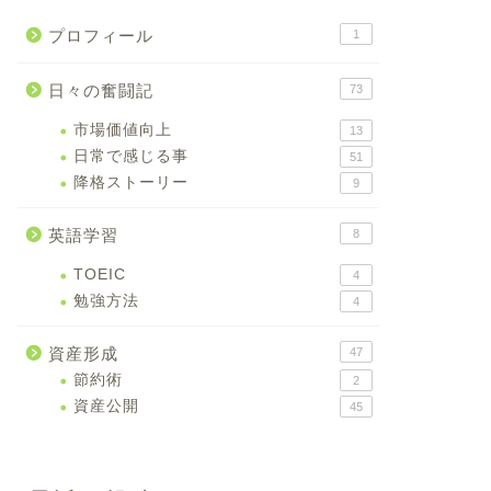
プロフィール
1
日々の奮闘記
73
市場価値向上
13
日常で感じる事
51
降格ストーリー
9
英語学習
8
TOEIC
4
勉強方法
4
資産形成
47
節約術
2
資産公開
45