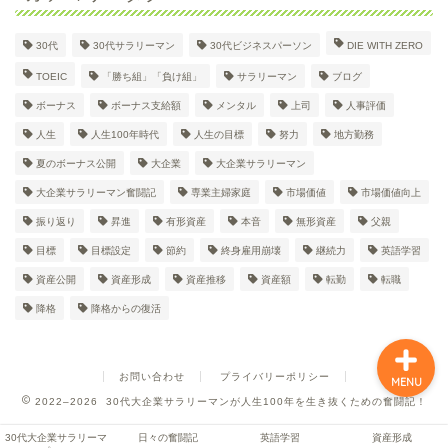
30代
30代サラリーマン
30代ビジネスパーソン
DIE WITH ZERO
30代大企業サラリーマン
TOEIC
「勝ち組」「負け組」
サラリーマン
ブログ
Dのプロフィール
ボーナス
ボーナス支給額
メンタル
上司
人事評価
人生
人生100年時代
人生の目標
努力
地方勤務
日々の奮闘記
夏のボーナス公開
大企業
大企業サラリーマン
大企業サラリーマン奮闘記
専業主婦家庭
市場価値
市場価値向上
英語学習
振り返り
昇進
有形資産
本音
無形資産
父親
目標
目標設定
節約
終身雇用崩壊
継続力
英語学習
資産形成
資産公開
資産形成
資産推移
資産額
転勤
転職
降格
降格からの復活
お問い合わせ
プライバリーポリシー
MENU
2022–2026 30代大企業サラリーマンが人生100年を生き抜くための奮闘記！
30代大企業サラリーマ
日々の奮闘記
英語学習
資産形成