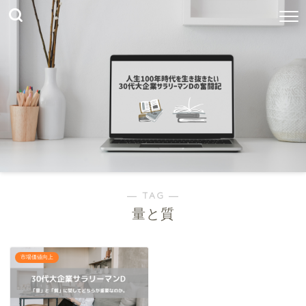
― TAG ―
量と質
市場価値向上