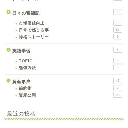
73
日々の奮闘記
市場価値向上
13
日常で感じる事
51
降格ストーリー
9
8
英語学習
TOEIC
4
勉強方法
4
47
資産形成
節約術
2
資産公開
45
最近の投稿