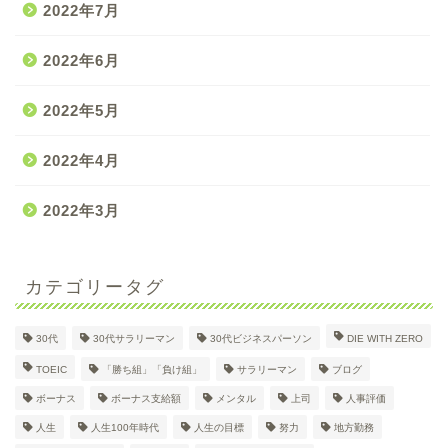
2022年7月
2022年6月
2022年5月
2022年4月
2022年3月
カテゴリータグ
30代
30代サラリーマン
30代ビジネスパーソン
DIE WITH ZERO
30代大企業サラリーマン
TOEIC
「勝ち組」「負け組」
サラリーマン
ブログ
Dのプロフィール
ボーナス
ボーナス支給額
メンタル
上司
人事評価
人生
人生100年時代
人生の目標
努力
地方勤務