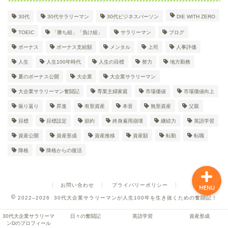
30代
30代サラリーマン
30代ビジネスパーソン
DIE WITH ZERO
30代大企業サラリーマン
TOEIC
「勝ち組」「負け組」
サラリーマン
ブログ
Dのプロフィール
ボーナス
ボーナス支給額
メンタル
上司
人事評価
人生
人生100年時代
人生の目標
努力
地方勤務
日々の奮闘記
夏のボーナス公開
大企業
大企業サラリーマン
大企業サラリーマン奮闘記
専業主婦家庭
市場価値
市場価値向上
英語学習
振り返り
昇進
有形資産
本音
無形資産
父親
目標
目標設定
節約
終身雇用崩壊
継続力
英語学習
資産形成
資産公開
資産形成
資産推移
資産額
転勤
転職
降格
降格からの復活
お問い合わせ
プライバリーポリシー
MENU
2022–2026 30代大企業サラリーマンが人生100年を生き抜くための奮闘記！
30代大企業サラリーマ
日々の奮闘記
英語学習
資産形成
ンDのプロフィール