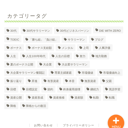
カテゴリータグ
30代
30代サラリーマン
30代ビジネスパーソン
DIE WITH ZERO
30代大企業サラリーマン
TOEIC
「勝ち組」「負け組」
サラリーマン
ブログ
Dのプロフィール
ボーナス
ボーナス支給額
メンタル
上司
人事評価
人生
人生100年時代
人生の目標
努力
地方勤務
日々の奮闘記
夏のボーナス公開
大企業
大企業サラリーマン
大企業サラリーマン奮闘記
専業主婦家庭
市場価値
市場価値向上
英語学習
振り返り
昇進
有形資産
本音
無形資産
父親
目標
目標設定
節約
終身雇用崩壊
継続力
英語学習
資産形成
資産公開
資産形成
資産推移
資産額
転勤
転職
降格
降格からの復活
お問い合わせ
プライバリーポリシー
MENU