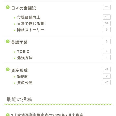
73
日々の奮闘記
市場価値向上
13
日常で感じる事
51
降格ストーリー
9
8
英語学習
TOEIC
4
勉強方法
4
47
資産形成
節約術
2
資産公開
45
最近の投稿
3人家族専業主婦家庭の2026年7月末資産