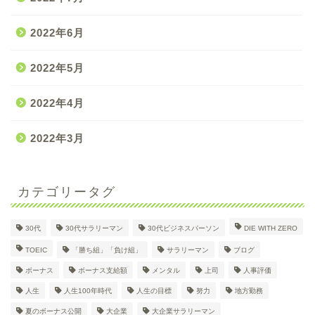
2022年6月
2022年5月
2022年4月
2022年3月
カテゴリータグ
30代
30代サラリーマン
30代ビジネスパーソン
DIE WITH ZERO
30代大企業サラリーマン
TOEIC
「勝ち組」「負け組」
サラリーマン
ブログ
Dのプロフィール
ボーナス
ボーナス支給額
メンタル
上司
人事評価
人生
人生100年時代
人生の目標
努力
地方勤務
日々の奮闘記
夏のボーナス公開
大企業
大企業サラリーマン