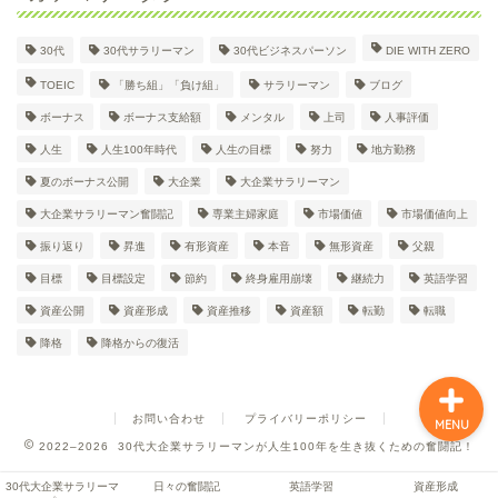
30代
30代サラリーマン
30代ビジネスパーソン
DIE WITH ZERO
30代大企業サラリーマン
TOEIC
「勝ち組」「負け組」
サラリーマン
ブログ
Dのプロフィール
ボーナス
ボーナス支給額
メンタル
上司
人事評価
人生
人生100年時代
人生の目標
努力
地方勤務
日々の奮闘記
夏のボーナス公開
大企業
大企業サラリーマン
大企業サラリーマン奮闘記
専業主婦家庭
市場価値
市場価値向上
英語学習
振り返り
昇進
有形資産
本音
無形資産
父親
目標
目標設定
節約
終身雇用崩壊
継続力
英語学習
資産形成
資産公開
資産形成
資産推移
資産額
転勤
転職
降格
降格からの復活
お問い合わせ
プライバリーポリシー
MENU
2022–2026 30代大企業サラリーマンが人生100年を生き抜くための奮闘記！
30代大企業サラリーマ
日々の奮闘記
英語学習
資産形成