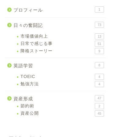
プロフィール
1
日々の奮闘記
73
市場価値向上
13
日常で感じる事
51
降格ストーリー
9
英語学習
8
TOEIC
4
勉強方法
4
資産形成
47
節約術
2
資産公開
45