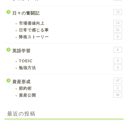
73
日々の奮闘記
市場価値向上
13
日常で感じる事
51
降格ストーリー
9
8
英語学習
TOEIC
4
勉強方法
4
47
資産形成
節約術
2
資産公開
45
最近の投稿