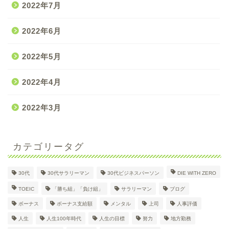
2022年7月
2022年6月
2022年5月
2022年4月
2022年3月
カテゴリータグ
30代
30代サラリーマン
30代ビジネスパーソン
DIE WITH ZERO
30代大企業サラリーマン
TOEIC
「勝ち組」「負け組」
サラリーマン
ブログ
Dのプロフィール
ボーナス
ボーナス支給額
メンタル
上司
人事評価
人生
人生100年時代
人生の目標
努力
地方勤務