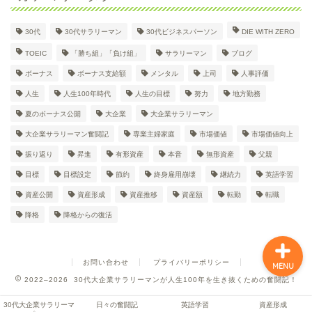
30代
30代サラリーマン
30代ビジネスパーソン
DIE WITH ZERO
30代大企業サラリーマン
TOEIC
「勝ち組」「負け組」
サラリーマン
ブログ
Dのプロフィール
ボーナス
ボーナス支給額
メンタル
上司
人事評価
人生
人生100年時代
人生の目標
努力
地方勤務
日々の奮闘記
夏のボーナス公開
大企業
大企業サラリーマン
大企業サラリーマン奮闘記
専業主婦家庭
市場価値
市場価値向上
英語学習
振り返り
昇進
有形資産
本音
無形資産
父親
目標
目標設定
節約
終身雇用崩壊
継続力
英語学習
資産形成
資産公開
資産形成
資産推移
資産額
転勤
転職
降格
降格からの復活
お問い合わせ
プライバリーポリシー
MENU
2022–2026 30代大企業サラリーマンが人生100年を生き抜くための奮闘記！
30代大企業サラリーマ
日々の奮闘記
英語学習
資産形成